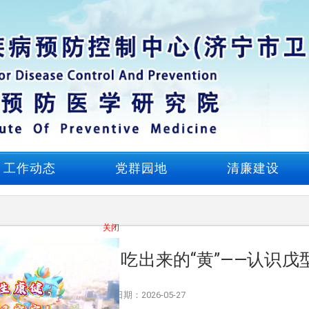
工作动态
党群园地
清廉建设
关闭
乡护幼•济时种】吃出来的“黄”——认识戊
日期：2026-05-27