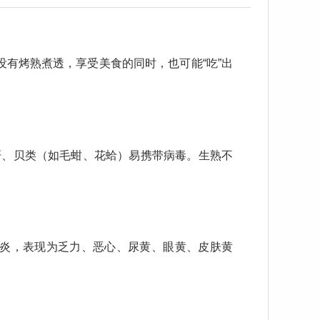
没有烤熟煮透，享受美食的同时，也可能“吃”出
肝、贝类（如毛蚶、花蛤）易携带病毒。生熟不
型肝炎，表现为乏力、恶心、尿黄、眼黄、皮肤黄