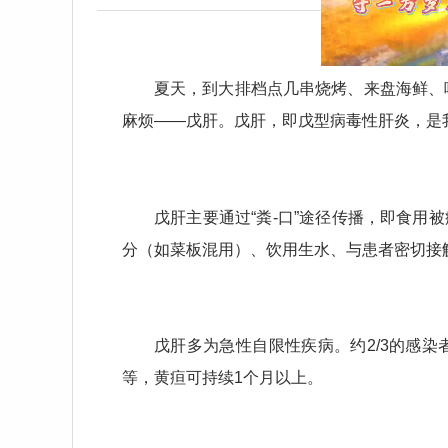
夏天，到大排档点几串烧烤、来盘海鲜、
麻烦——戊肝。戊肝，即戊型病毒性肝炎，是
戊肝主要通过“粪-口”途径传播，即食
分（如菜板混用）、饮用生水、与患者密切接
戊肝多为急性自限性疾病。约2/3的感
等，黄疸可持续1个月以上。